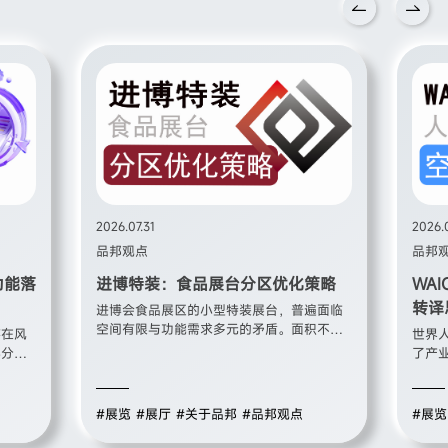
2026.07.31
2026.
品邦观点
品邦
功能落
进博特装：食品展台分区优化策略
WA
转译
进博会食品展区的小型特装展台，普遍面临
空间有限与功能需求多元的矛盾。面积不
存在风
世界
大，却要同时承载品牌展示、产品陈列、品
部分展
了产
鉴体验、商务洽谈、后勤储物等多重功能。
来化造
台设
如何在有限空间内合理规划各区域的占比与
业务展
命。
位置，既保证品牌形象完整呈现，又满足实
功能性
象技
#展览
#展厅
#关于品邦
#品邦观点
#展览
际参展运营需求，是小型特装设计的核心问
集展馆
工智
题。分区优化不是简单的空间切割，而是基