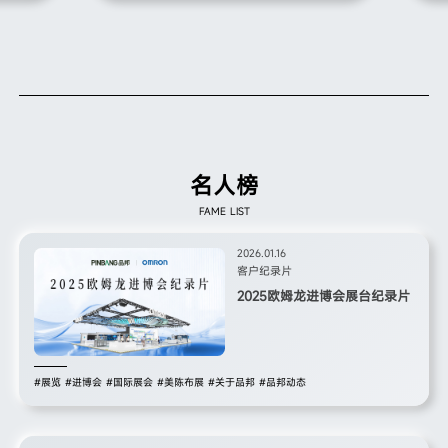
落地的
码与
于参展目标和受众行为的系统性规划。
核心命
不着
设计可
解、
商务诉
的核
名人榜
FAME LIST
2026.01.16
客户纪录片
2025欧姆龙进博会展台纪录片
#展览
#进博会
#国际展会
#美陈布展
#关于品邦
#品邦动态