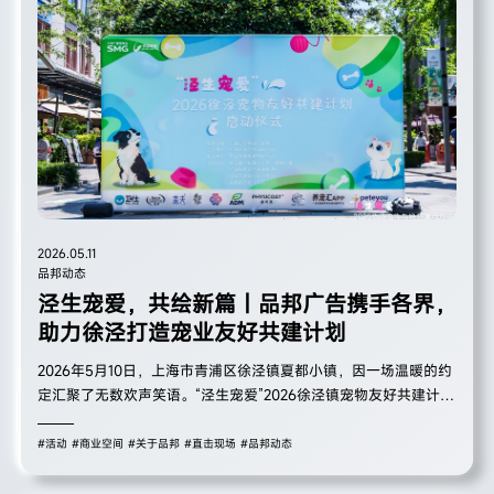
2026.05.11
品邦动态
泾生宠爱，共绘新篇｜品邦广告携手各界，
助力徐泾打造宠业友好共建计划
2026年5月10日，上海市青浦区徐泾镇夏都小镇，因一场温暖的约
定汇聚了无数欢声笑语。“泾生宠爱”2026徐泾镇宠物友好共建计划
启动仪式在此温情启幕，来自政府部门、宠物行业、商业品牌的代
表，与80余组养宠家庭及萌宠共同见证这一重要时刻。品邦广告作
#活动
#商业空间
#关于品邦
#直击现场
#品邦动态
为本次活动的主办单位之一，以专业的策划执行与温暖的公益初
心，助力活动圆满举办，共同推动徐泾镇宠物友好生态建设迈上新