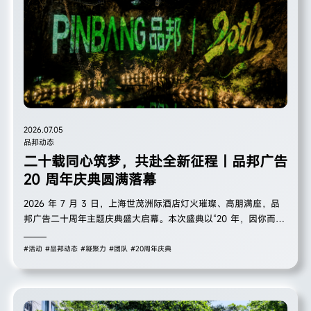
2026.07.05
品邦动态
二十载同心筑梦，共赴全新征程｜品邦广告
20 周年庆典圆满落幕
2026 年 7 月 3 日，上海世茂洲际酒店灯火璀璨、高朋满座，品
邦广告二十周年主题庆典盛大启幕。本次盛典以“20 年，因你而精
彩”为核心主题，汇聚公司管理层、公司员工、海内外优质合作伙
伴及优秀员工家属，共忆二十载深耕之路，一场兼具温度、格局与
#活动
#品邦动态
#凝聚力
#团队
#20周年庆典
力量的周年盛会圆满举行。