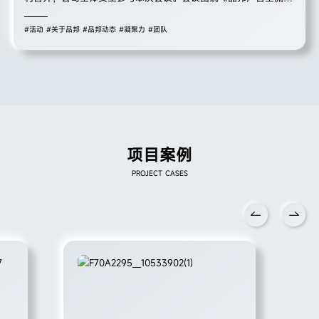
运营标准化操作白皮书（试运行版）》展开全方位、深层次解读，
明确各业务环节标准与责任，同时结合实际运营工作分享经验、规
#活动
#关于品邦
#品邦动态
#凝聚力
#团队
范流程、鼓励创新，为公司实现全生命周期标准化、规范化运营筑
牢基础。
项目案例
PROJECT CASES