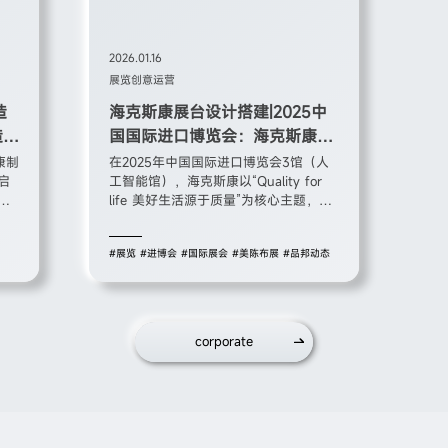
2026.01.16
展览创意运营
造
海克斯康展台设计搭建|2025中
造无
国国际进口博览会：海克斯康
2025进博会展台以科技美学重构
康制
在2025年中国国际进口博览会3馆（人
启
工智能馆），海克斯康以“Quality for
产业未来
心
life 美好生活源于质量”为核心主题，打
工
造了一座兼具科技硬核与人文温度的沉
度
浸式展台。展台围绕“百年核心技术 扎
#展览
#进博会
#国际展会
#美陈布展
#品邦动态
显
根中国”的战略定位，融合AI工业机器
头
人、智能产线模拟、未来感空间设计与
实
场景化休闲体验，通过“技术+美学+本土
化”的多维表达，展现全球领先的数字化
解决方案如何赋能中国产业升级，让“质
corporate
量”成为美好生活的底层支撑。