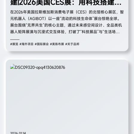
建|2026美国CES展：用科技搭建人
机共生的未来入口
在2026年美国拉斯维加斯消费电子展（CES）的北馆核心展区，智
元机器人（AGIBOT）以一座“流动的科技生命体”展台惊艳全球。
展台围绕“无界共生”的核心主题，通过未来感空间设计、全品类机
器人矩阵展演与沉浸式交互体验，打破了“科技展品”与“生活场
景”的边界，让来自120+国家的观众直观触摸到通用人工智能机器
人的前沿突破。从动态舞蹈的人形机器人到灵活协作的机械臂，从
#展览
#海外项目
#国际展会
#美陈布展
#关于品邦
家庭陪伴场景到商业服务模拟，智元不仅以中国科技企业的创新实
力征服了国际舞台，更以“温暖科技”的品牌主张，为全球观众构建
了人机协同的未来生活图景。
2026.01.14