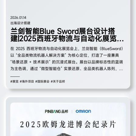
2026.01.14
出海设计搭建
兰剑智能Blue Sword展台设计搭
建|2025西班牙物流与自动化展览
会：以 “蓝调智仓”，演绎全球物流
在 2025 西班牙物流与自动化展览会上，兰剑智能（BlueSword）
自动化新范式
以 “全品类物流机器人解决方案” 为核心定位，打造了一座兼具
“场景还原 + 技术展示” 的沉浸式展台。展台以品牌标志性的蓝调
为主色调，通过 “微型智能仓” 实景还原、全品类机器人陈列，既
在国际展场中强化了 “物流自动化专家” 的身份认知，也以 “实景
体验 + 多语言适配” 的布局，精准对接欧洲市场的物流升级需求，
#展览
#海外项目
#国际展会
#关于品邦
成为展会中聚焦智能物流赛道的亮眼展台。