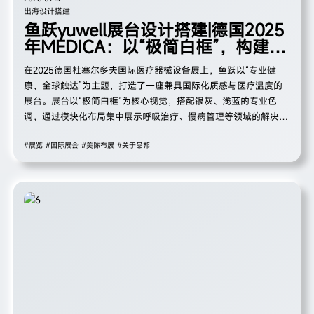
出海设计搭建
鱼跃yuwell展台设计搭建|德国2025
年MEDICA：以“极简白框”，构建全
球健康的专业体验场
在2025德国杜塞尔多夫国际医疗器械设备展上，鱼跃以“专业健
康，全球触达”为主题，打造了一座兼具国际化质感与医疗温度的
展台。展台以“极简白框”为核心视觉，搭配银灰、浅蓝的专业色
调，通过模块化布局集中展示呼吸治疗、慢病管理等领域的解决方
案，既在国际展馆中凸显了品牌的专业辨识度，也以“体验化+场景
化”的设计传递出“让健康服务无界”的品牌主张。
#展览
#国际展会
#美陈布展
#关于品邦