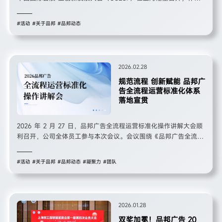
为“十五五”开局之年会展行业 的首场高端盛会，本次大会以“聚势
赋能、共启新程”为主题，汇聚了国家有关 部委领导、全国 50 多
#活动
#关于品邦
#品邦动态
个会展城市代表、500 多位行业精英及知名企业负责人， 共探全
球变革时代中国会展业的发展之路、破局之道，共绘行业高质量发
展新蓝 图。
2026.02.28
规范流程 创新赋能 品邦广
告全流程运营标准化体系
落地宣贯
2026 年 2 月 27 日，品邦广告全流程运营标准化操作讲解大会顺
利召开，公司全体员工参与本次会议。会议围绕《品邦广告全流程
运营标准化操作白皮书（试运行版）》展开全方位、深层次解读，
明确各业务环节标准与责任，同时结合实际运营工作分享经验、规
#活动
#关于品邦
#品邦动态
#凝聚力
#团队
范流程、鼓励创新，为公司实现全生命周期标准化、规范化运营筑
牢基础。
2026.01.28
双奖加冕！品邦广告 20