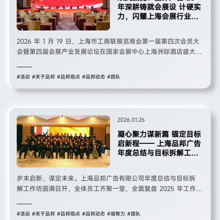
年深耕铸就会展设 计硬实
力，闪耀上海会展行业盛
会
2026 年 1 月 19 日，上海市工商联展览商会第一届第四次会员大
会暨第四届会展产业发展论坛在国家会展中心上海洲际酒店盛大举
办，政企领导、会展行业精英及会员单位代表 200 余人齐聚一
堂，共 话上海会展产业发展新机遇。
#活动
#关于品邦
#品邦观点
#品邦动态
#团队
2026.01.26
凝心聚力谋新篇 锚定目标
启新程—— 上海品邦广告
年度总结与目标拆解工作
坊圆满落幕
岁末启新，谋定未来。上海品邦广告有限公司年度总结与目标拆
解工作坊圆满召开，全体员工齐聚一堂，全面复盘 2025 年工作成
果， 精准拆解 2026 年发展目标，搭配多元互动环节凝聚团队合
力，为新 一年的业务开展蓄力赋能、明确航向。
#活动
#关于品邦
#品邦观点
#品邦动态
#凝聚力
#团队