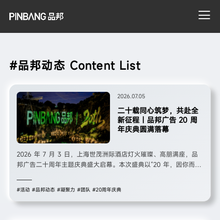
#品邦动态 Content List
搜索
2026.07.05
二十载同心筑梦，共赴全
新征程｜品邦广告 20 周
年庆典圆满落幕
2026 年 7 月 3 日，上海世茂洲际酒店灯火璀璨、高朋满座，品
邦广告二十周年主题庆典盛大启幕。本次盛典以“20 年，因你而精
彩”为核心主题，汇聚公司管理层、公司员工、海内外优质合作伙
伴及优秀员工家属，共忆二十载深耕之路，一场兼具温度、格局与
#活动
#品邦动态
#凝聚力
#团队
#20周年庆典
力量的周年盛会圆满举行。