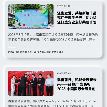
2026.05.11
泾生宠爱，共绘新篇｜品
邦广告携手各界，助力徐
泾打造宠业友好共建计划
2026年5月10日，上海市青浦区徐泾镇夏都小镇，因一场温暖的约
定汇聚了无数欢声笑语。“泾生宠爱”2026徐泾镇宠物友好共建计划
启动仪式在此温情启幕，来自政府部门、宠物行业、商业品牌的代
表，与80余组养宠家庭及萌宠共同见证这一重要时刻。品邦广告作
#活动
#商业空间
#关于品邦
#直击现场
#品邦动态
为本次活动的主办单位之一，以专业的策划执行与温暖的公益初
心，助力活动圆满举办，共同推动徐泾镇宠物友好生态建设迈上新
台阶。
2026.03.25
载誉前行，赋能会展新未
来——品邦广 告亮相
2026 中国国际会展业创新
发展 大会
春潮涌动启新程，凝心聚力向未来。2026 年 3 月 24 日，2026
中国国际会展 业创新发展大会（CCESF）在上海隆重召开，作