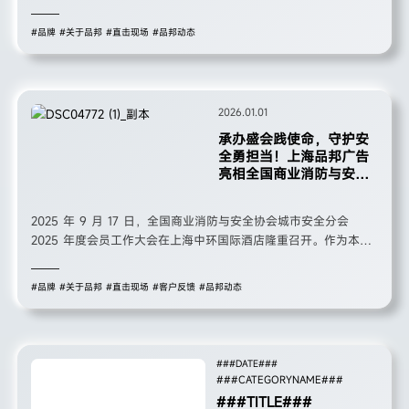
深度解读2026年战略变革与发展规划，凝聚全员共识，为新一年
高质量发展吹响奋进号角。公司总经理马华、副总经理马斌发表重
#品牌
#关于品邦
#直击现场
#品邦动态
要讲话。
2026.01.01
承办盛会践使命，守护安
全勇担当！上海品邦广告
亮相全国商业消防与安全
协会城市安全分会 2025
年度会员大会
2025 年 9 月 17 日，全国商业消防与安全协会城市安全分会
2025 年度会员工作大会在上海中环国际酒店隆重召开。作为本次
大会的承办单位与重要会员单位，上海品邦广告有限公司全程深度
参与，以实际行动践行城市安全理念，彰显企业在商业消防与安全
#品牌
#关于品邦
#直击现场
#客户反馈
#品邦动态
领域的责任与担当。
###DATE###
###CATEGORYNAME###
###TITLE###