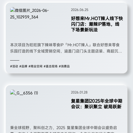
2026.06.25
好想来Mr.HOT辣人线下快
闪门店：潮辣IP落地，线
下场景新玩法
本次项目为旺旺旗下辣味零食IP「Mr.HOT辣人」联合好想来零食
乐园打造的线下全域营销空间，涵盖门店门头主题店装、商超沉浸
式陈列、城市移动快闪卡车三大场景，以高辨识度红色为主视觉，
融合原创辣椒IP、品牌互动装置、产品陈列体系，打通线上IP形象
#活动
#品牌
#商业空间
#直击现场
#消费品
与线下消费场景，打造集打卡传播、产品售卖、互动体验于一体的
零食线下营销空间，实现品牌曝光、终端动销、IP年轻化传播三重
价值。
2026.01.28
复星集团|2025年全球中期
会议：聚识聚立 破局跃新
秉全球视野，聚科创之力，2025 复星集团全球中期会议盛势启