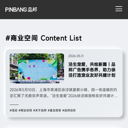
#商业空间 Content List
搜索
2026.05.11
泾生宠爱，共绘新篇｜品
邦广告携手各界，助力徐
泾打造宠业友好共建计划
2026年5月10日，上海市青浦区徐泾镇夏都小镇，因一场温暖的约
定汇聚了无数欢声笑语。“泾生宠爱”2026徐泾镇宠物友好共建计划
启动仪式在此温情启幕，来自政府部门、宠物行业、商业品牌的代
表，与80余组养宠家庭及萌宠共同见证这一重要时刻。品邦广告作
#活动
#商业空间
#关于品邦
#直击现场
#品邦动态
为本次活动的主办单位之一，以专业的策划执行与温暖的公益初
心，助力活动圆满举办，共同推动徐泾镇宠物友好生态建设迈上新
台阶。