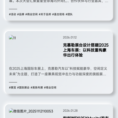
幕。本次大会汇聚复星全球海内外同仁、合作伙伴与行业嘉宾，线
上线下联动逾 35 个国家和地区产业布局节点，复盘上半年全球运
营成果，擘画下半年发展蓝图。
#活动
#品牌
#商业空间
#关于品邦
#直击现场
#团队
2026.01.12
克慕勒展台设计搭建|2025
上海车展：以科技重构豪
华出行体验
在2025上海国际车展上，克慕勒汽车以“科技赋能豪华，空间定义
未来”为主题，打造了一座兼具视觉冲击力与功能深度的旗舰展
台。展台以品牌标志性的深灰为主色调，搭配活力橙线条勾勒出先
锋感轮廓，通过沉浸式场景与交互式体验，将品牌对高端定制商务
#展览
#国际展会
#美陈布展
#商业空间
车的理解转化为触手可及的空间语言，吸引了全球观众与行业目
光。
2026.01.28