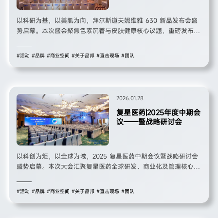
以科研为基，以美肌为向，拜尔斯道夫妮维雅 630 新品发布会盛
势启幕。本次盛会聚焦色素沉着与皮肤健康核心议题，重磅发布提
安明多 ®630（Thiamidol®630）新品，以 9 年科研沉淀、超
9000 名受试者临床实证为支撑，彰显拜尔斯道夫深耕皮肤科学、
#活动
#品牌
#商业空间
#关于品邦
#直击现场
#团队
引领美白护肤领域的硬核实力与行业担当。
2026.01.28
复星医药|2025年度中期会
议——暨战略研讨会
以科创为炬，以全球为域，2025 复星医药中期会议暨战略研讨会
盛势启幕。本次大会汇聚复星医药全球研发、商业化及管理核心团
队，复盘上半年创新突破与全球布局成果，擘画下半年战略发展新
路径。立足 “创新 + 全球化” 双轮驱动，聚焦肿瘤、自身免疫等核
#活动
#品牌
#商业空间
#关于品邦
#直击现场
#团队
心治疗领域，以重磅创新药出海为标杆，深化全球研产协同，以合
伙人机制凝聚核心力量，彰显中国创新药企的全球竞争力与守护人
类健康的责任担当。 正文