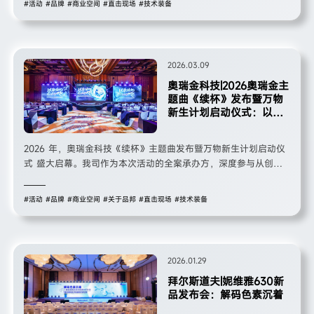
#活动
#品牌
#商业空间
#直击现场
#技术装备
条、新能源低碳元素，打造兼具科技专业感、商务高级感的能源行
业峰会空间。整套方案完成从创意视觉、空间造型、灯光多媒体到
现场全程落地执行，全方位展示GE Vernova 9HA&9F系列燃气轮
机技术实力与低碳能源布局，为能源行业高端客户峰会打造标准
2026.03.09
化、高质感全案活动解决方案。
奥瑞金科技|2026奥瑞金主
题曲《续杯》发布暨万物
新生计划启动仪式：以音
为媒，向新而生
2026 年，奥瑞金科技《续杯》主题曲发布暨万物新生计划启动仪
式 盛大启幕。我司作为本次活动的全案承办方，深度参与从创意
策划、视觉设计、场地搭建到现场执行的全流程服务，以专业高效
的一站式解决方案，助力奥瑞金科技传递品牌理念、发布核心战
#活动
#品牌
#商业空间
#关于品邦
#直击现场
#技术装备
略，为现场嘉宾呈现了一场兼具情感温度与品牌力量的行业盛典。
二、设计与执行亮点
2026.01.29
拜尔斯道夫|妮维雅630新
品发布会：解码色素沉着