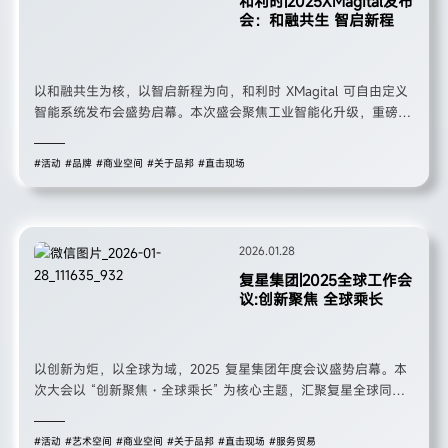
和利时|2025XMagital发布
会：和融共生 智启新程
以和融共生为核，以智启新程为向，和利时 XMagital 可自由定义
智能系统发布会盛势启幕。本次盛会聚焦工业智能化升级，重磅发
布 XMagital 全新智能系统，以原生融合、开放生态、全面智能为
核心，重构离散制造业柔性制造新范式，汇聚行业精英共探工业数
#活动
#品牌
#商业空间
#关于品邦
#直击现场
字化转型新路径，彰显和利时深耕工业自动化领域的技术实力与引
领行业发展的责任担当。
2026.01.28
复星集团|2025全球工作会
议:创新聚焦 全球乘长
以创新为炬，以全球为域，2025 复星集团年度会议盛势启幕。本
次大会以 “创新聚焦・全球乘长” 为核心主题，汇聚复星全球同仁
与合作伙伴，立足 “健康、快乐、富足、智造” 多元产业生态，聚
焦创新驱动与全球化布局，集中展示核心业务成果，擘画全球协同
#活动
#艺术空间
#商业空间
#关于品邦
#直击现场
#服务贸易