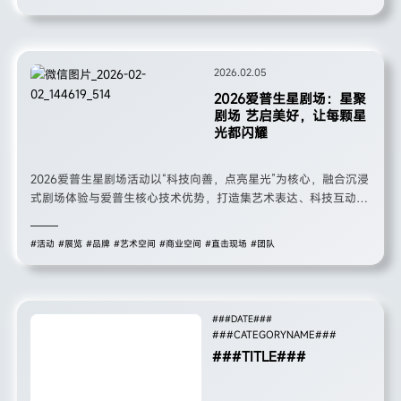
发展新蓝图，以多元共生之力，开启复星高质量发展的全新篇章。
2026.02.05
2026爱普生星剧场：星聚
剧场 艺启美好，让每颗星
光都闪耀
2026爱普生星剧场活动以“科技向善，点亮星光”为核心，融合沉浸
式剧场体验与爱普生核心技术优势，打造集艺术表达、科技互动、
成长陪伴于一体的多元舞台。活动依托光影投影、数字打印等技
术，打破传统观演边界，让参与者从旁观者变为体验者、创造者，
#活动
#展览
#品牌
#艺术空间
#商业空间
#直击现场
#团队
既展现了爱普生“省、小、精”的技术内核，更践行了品牌“科技赋能
人类美好生活”的社会责任，成为科技与人文相融的暖心实践。
###DATE###
###CATEGORYNAME###
###TITLE###