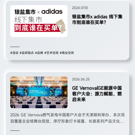
2024.07.10
银盐集市x adidas 线下集
市到底谁在买单？
#活动
#品邦观点
#品牌
#艺术空间
#商业空间
2026.06.25
GE Vernova|GE能源中国
客户大会：源力赋能，燃
启未来
2026 GE Vernova燃气发电中国客户大会于天津顺利举办，本次项
目覆盖主会场舞台视觉、序厅形象打卡装置、长廊系列产品文化展
示墙全场景一体化设计与落地搭建。围绕大会主题「源力赋能 燃
启未来」，以深蓝+能源绿为核心视觉基调，融合燃气轮机工业线