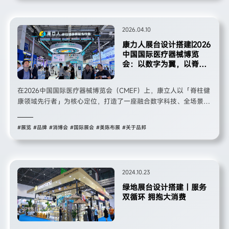
区。
2026.04.10
康力人展台设计搭建|2026
中国国际医疗器械博览
会：以数字为翼，以脊柱
为核—打造全场景脊柱健
康生态沉浸式展厅
在2026中国国际医疗器械博览会（CMEF）上，康立人以「脊柱健
康领域先行者」为核心定位，打造了一座融合数字科技、全场景康
复与生态理念的沉浸式展台。本次展台以“构建脊柱健康生态，守
护全民脊柱健康”为设计初心，通过科学的功能分区、前沿的数字
#展览
#品牌
#消博会
#国际展会
#美陈布展
#关于品邦
一体化解决方案与人性化体验布局，全方位呈现康立人在脊柱康
复、脊柱健康管理等领域的创新成果，成为展会现场聚焦脊柱健康
产业的标杆展台。
2024.10.23
绿地展台设计搭建｜服务
双循环 拥抱大消费