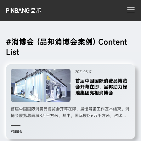
#消博会 (品邦消博会案例) Content
搜索
List
2021.05.17
首届中国国际消费品博览
会开幕在即，品邦助力绿
地集团亮相消博会
首届中国国际消费品博览会开幕在即，展馆筹备工作基本结束。消
博会展览总面积8万平方米，其中，国际展区6万平方米，占比
75%，分为时尚生活、珠宝钻石、高端食品保健品、旅居生活和综
合服务五大专业展区。消博会国际展区“朋友圈”实力强大，阵容豪
#消博会
华，参展企业650余家，参展品牌超1300个，来自69个国家和地