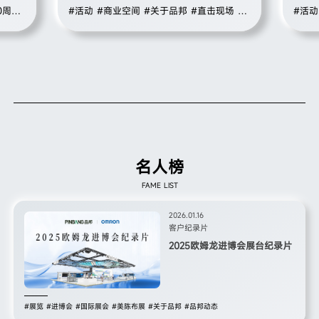
、格局
宠物行业、商业品牌的代表，与80余组养宠
本次
0周年
#活动
#商业空间
#关于品邦
#直击现场
#
#活动
家庭及萌宠共同见证这一重要时刻。品邦广
汇聚了
品邦动态
告作为本次活动的主办单位之一，以专业的
展城市
策划执行与温暖的公益初心，助力活动圆满
负责
举办，共同推动徐泾镇宠物友好生态建设迈
展之
上新台阶。
蓝 图
名人榜
FAME LIST
2026.01.16
客户纪录片
2025欧姆龙进博会展台纪录片
#展览
#进博会
#国际展会
#美陈布展
#关于品邦
#品邦动态