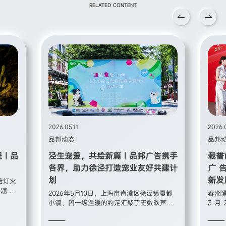
RELATED CONTENT
2026.05.11
2026.
品邦动态
品邦
程｜品
泾生宠爱，共绘新篇｜品邦广告携手
载誉
各界，助力徐泾打造宠业友好共建计
广 
划
新发
酒店灯火
主题庆
2026年5月10日，上海市青浦区徐泾镇夏都
春潮涌
你而精
小镇，因一场温暖的约定汇聚了无数欢声笑
3 月
司员
语。“泾生宠爱”2026徐泾镇宠物友好共建计
展大会
家属，
划启动仪式在此温情启幕，来自政府部门、
五五