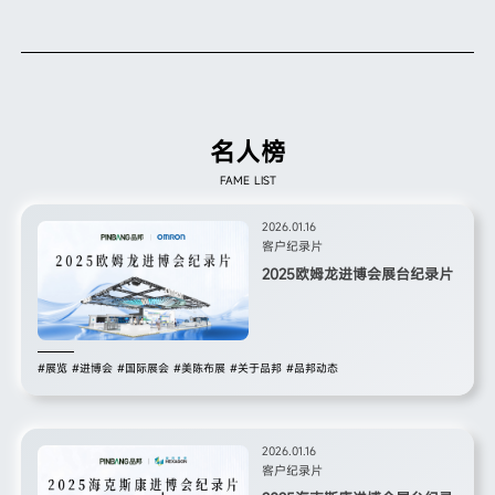
的核心命题。
么"。
名人榜
FAME LIST
2026.01.16
客户纪录片
2025欧姆龙进博会展台纪录片
#展览
#进博会
#国际展会
#美陈布展
#关于品邦
#品邦动态
2026.01.16
客户纪录片