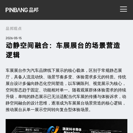
品邦观点
2026-05-15
搜索
动静空间融合：车展展台的场景营造
逻辑
车展展台作为汽车品牌线下展示的核心载体，区别于常规静态展
厅，具备人流流动快、场景节奏多变、体验需求多元的特质。传统
展台设计多偏向静态化空间塑造，以车辆陈列、视觉展示为核心，
空间形态趋于固定、功能相对单一。随着观展群体体验需求的持续
升级，单纯的静态展示已无法适配当代车展的传播与体验诉求，动
静空间融合的设计思维，逐渐成为车展展台场景营造的核心逻辑，
推动展台从单一展示空间转向复合型体验场景。