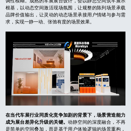
调性模糊。成熟的车展展台设计，会以静态空间筑牢展示
根基，以动态空间激活现场氛围，让规整的陈列场景承载
品牌价值输出，让灵动的动态场景承接用户情绪与参与需
求，实现一静一动、张弛有度的场景效果。
在当代车展行业同质化竞争加剧的背景下，场景营造能力
成为展台差异化升级的关键。
动静空间的深度融合，不再
是简单的空间叠加，而是基于用户体验逻辑的场景重构，