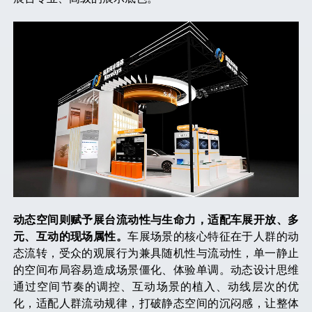
动态空间则赋予展台流动性与生命力，适配车展开放、多
元、互动的现场属性。
车展场景的核心特征在于人群的动
态流转，受众的观展行为兼具随机性与流动性，单一静止
的空间布局容易造成场景僵化、体验单调。动态设计思维
通过空间节奏的调控、互动场景的植入、动线层次的优
化，适配人群流动规律，打破静态空间的沉闷感，让整体