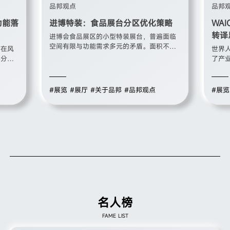
品邦观点
品邦
功能落
进博特装：食品展台分区优化策略
WA
转译
进博会食品展区的小型特装展台，普遍面临
空间有限与功能需求多元的矛盾。面积不
存在风
世界
大，却要同时承载品牌展示、产品陈列、品
部分展
了产
鉴体验、商务洽谈、后勤储物等多重功能。
来化造
台设
如何在有限空间内合理规划各区域的占比与
业务展
命。
位置，既保证品牌形象完整呈现，又满足实
功能性
象技
#展览
#展厅
#关于品邦
#品邦观点
#展览
际参展运营需求，是小型特装设计的核心问
集展馆
工智
题。分区优化不是简单的空间切割，而是基
落地的
码与
于参展目标和受众行为的系统性规划。
核心命
不着
设计可
解、
商务诉
的核
名人榜
FAME LIST