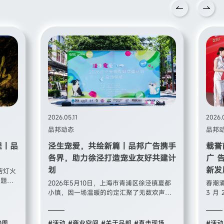
2026.05.11
2026.
品邦动态
品邦
程｜品
泾生宠爱，共绘新篇｜品邦广告携手
载誉
各界，助力徐泾打造宠业友好共建计
广 
划
新发
酒店灯火
主题庆
2026年5月10日，上海市青浦区徐泾镇夏都
春潮涌
你而精
小镇，因一场温暖的约定汇聚了无数欢声笑
3 月
司员
语。“泾生宠爱”2026徐泾镇宠物友好共建计
展大会
家属，
划启动仪式在此温情启幕，来自政府部门、
五五
、格局
宠物行业、商业品牌的代表，与80余组养宠
本次
0周年
#活动
#商业空间
#关于品邦
#直击现场
#
#活动