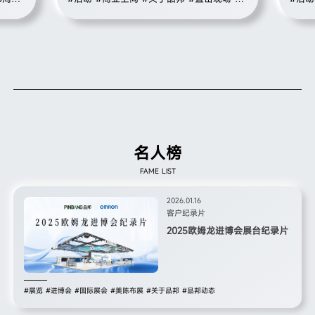
家庭及萌宠共同见证这一重要时刻。品邦广
汇聚了
品邦动态
告作为本次活动的主办单位之一，以专业的
展城市
策划执行与温暖的公益初心，助力活动圆满
负责
举办，共同推动徐泾镇宠物友好生态建设迈
展之
上新台阶。
蓝 图
名人榜
FAME LIST
2026.01.16
客户纪录片
2025欧姆龙进博会展台纪录片
#展览
#进博会
#国际展会
#美陈布展
#关于品邦
#品邦动态